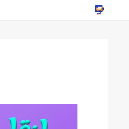
خطي
لى
لمحتوى
أرخص
شركة
نقل