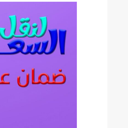
أفضل
شركة
نقل
عفش
بجدة
0564747354