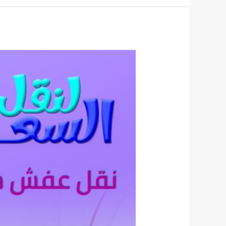
شركة
نقل
اثاث
بجدة
0564747354