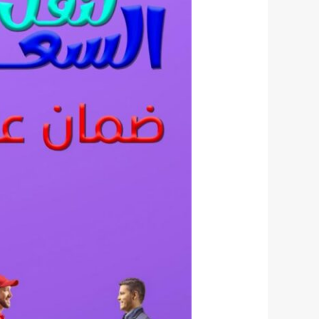
عفش
في
جدة
0564747354