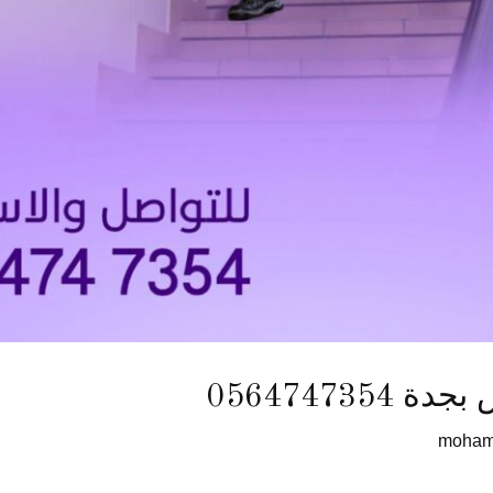
05647473
moha